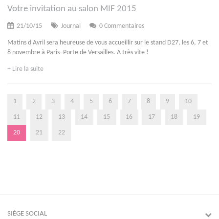
Votre invitation au salon MIF 2015
21/10/15
Journal
0 Commentaires
Matins d'Avril sera heureuse de vous accueillir sur le stand D27, les 6, 7 et
8 novembre à Paris- Porte de Versailles. A très vite !
+ Lire la suite
1
2
3
4
5
6
7
8
9
10
11
12
13
14
15
16
17
18
19
20
21
22
SIÈGE SOCIAL