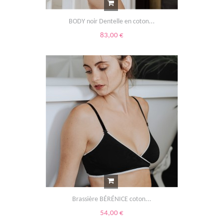
BODY noir Dentelle en coton...
83,00 €
Brassière BÉRÉNICE coton...
54,00 €