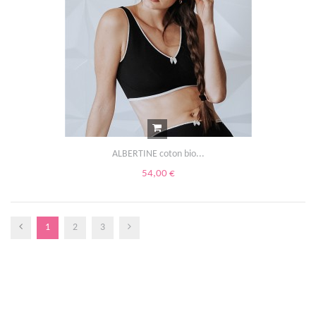
ALBERTINE coton bio...
54,00 €
1
2
3