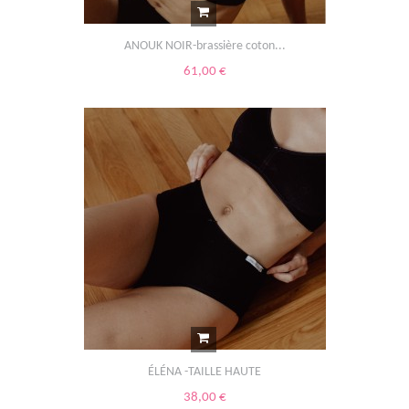
ANOUK NOIR-brassière coton...
61,00 €
ÉLÉNA -TAILLE HAUTE
38,00 €