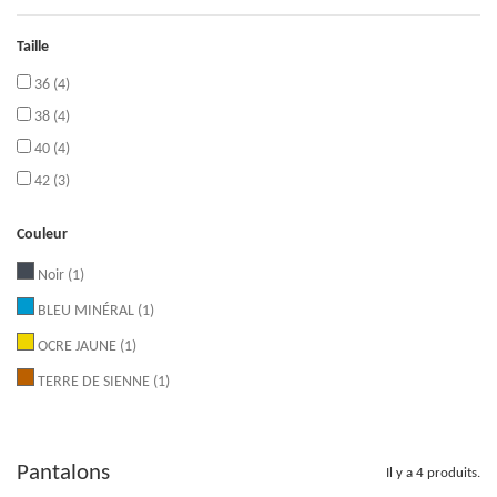
Taille
36
(4)
38
(4)
40
(4)
42
(3)
Couleur
Noir
(1)
BLEU MINÉRAL
(1)
OCRE JAUNE
(1)
TERRE DE SIENNE
(1)
Pantalons
Il y a 4 produits.