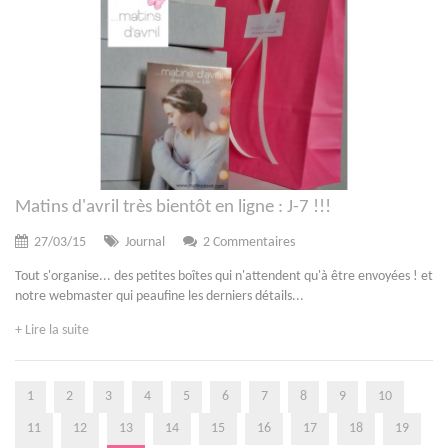
Matins d'avril très bientôt en ligne : J-7 !!!
27/03/15
Journal
2 Commentaires
Tout s'organise... des petites boîtes qui n'attendent qu'à être envoyées ! et
notre webmaster qui peaufine les derniers détails...
+ Lire la suite
1
2
3
4
5
6
7
8
9
10
11
12
13
14
15
16
17
18
19