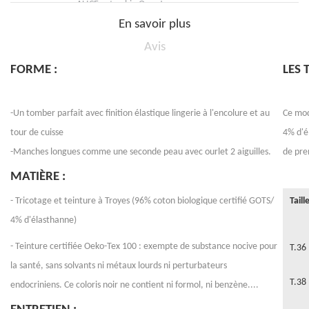
ALICE coton bio Ocre Jaune
En savoir plus
Avis
FORME :
LES T
-Un tomber parfait avec finition élastique lingerie à l'encolure et au
Ce mod
tour de cuisse
4% d'é
-Manches longues comme une seconde peau avec ourlet 2 aiguilles.
de pren
MATIÈRE :
- Tricotage et teinture à Troyes (96% coton biologique certifié GOTS/
Taill
4% d'élasthanne)
- Teinture certifiée Oeko-Tex 100 : exempte de substance nocive pour
T.36
la santé, sans solvants ni métaux lourds ni perturbateurs
T.38
endocriniens. Ce coloris noir ne contient ni formol, ni benzène....