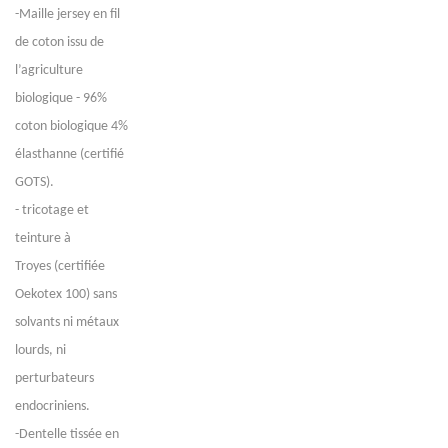
-Maille jersey en fil
de coton issu de
l’agriculture
biologique - 96%
coton biologique 4%
élasthanne (certifié
GOTS).
- tricotage et
teinture à
Troyes (certifiée
Oekotex 100) sans
solvants ni métaux
lourds, ni
perturbateurs
endocriniens.
-Dentelle tissée en