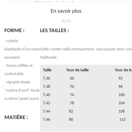
TELMA- Poudre Dentelle
En savoir plus
Avis
FORME :
LES TAILLES :
- culotte
élastiquée d'un ruban
Cette culotte taille normalement, vous pouvez donc chois
passepoil
habituelle.
- Forme effilée et
Taille
Tour de taille
Tour de b
confortable.
T.36
66
92
- vignette tissée
T.38
70
96
"matins d'avril" facile
T.40
74
100
à retirer (point puce)
T.42
78
104
T.44
82
108
MATIÈRE :
T.46
86
112