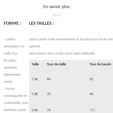
En savoir plus
Avis
FORME :
LES TAILLES :
- culotte
Cette culotte taille normalement et se pose juste sur les ha
élastiquée à la
optimal.
taille d'un
Vous pouvez donc choisir votre taille habituelle.
fin ruban
Taille
Tour de taille
Tour de bassin
passepoil
légèrement
T.36
66
92
satiné.
- Forme
T.38
70
96
enveloppante et
confortable, sans
élastique cuisse.
T.40
74
100