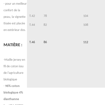
- pour un meilleur
confort de la
T.42
78
10
peau, la vignette
tissée est placée
T.44
82
108
en extérieur dos.
T.46
86
112
MATIÈRE :
-Maille jersey en
fil de coton issu
de l’agriculture
biologique
-
96% coton
biologique 4%
élasthanne