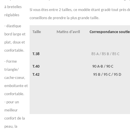
à bretelles
Si vous êtes entre 2 tailles, ce modèle étant gradé tout près d
réglables
conseillons de prendre la plus grande taille.
- élastique
Taille
Matins d'avril
Correspondance soutie
bord large et
plat, doux et
confortable.
T.38
85 A / 85 B / 85 C
- Forme
T.40
90 A-B / 90 C
triangle/
T.42
95 B / 95 C / 95 D
cache-coeur,
emboitante et
confortable.
- pour un
meilleur
confort de la
peau, la