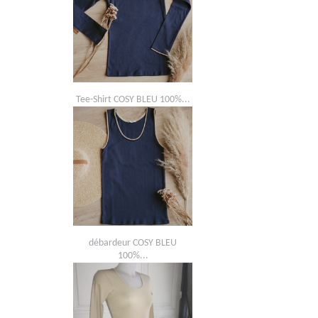
Tee-Shirt COSY BLEU 100%...
débardeur COSY BLEU
100%...