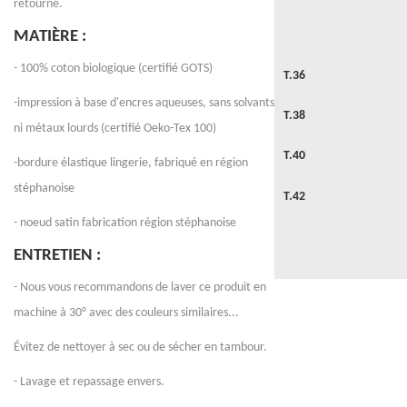
retourné.
MATIÈRE :
- 100% coton biologique (certifié GOTS)
T.36
-impression à base d'encres aqueuses, sans solvants
T.38
ni métaux lourds (certifié Oeko-Tex 100)
T.40
-bordure élastique lingerie, fabriqué en région
stéphanoise
T.42
- noeud satin fabrication région stéphanoise
ENTRETIEN :
- Nous vous recommandons de laver ce produit en
machine à 30° avec des couleurs similaires...
Évitez de nettoyer à sec ou de sécher en tambour.
- Lavage et repassage envers.